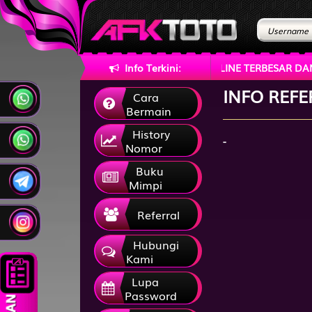
FKTOTO SITUS AGEN TOGEL ONLINE TERBESAR DAN TERPERCAYA 
Info Terkini:
INFO REFE
Cara
Bermain
History
-
Nomor
Buku
Mimpi
Referral
Hubungi
Kami
Lupa
Password