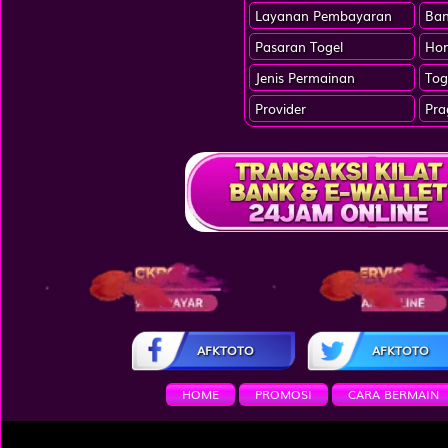
Layanan Pembayaran
Ban
Pasaran Togel
Hon
Jenis Permainan
Tog
Provider
Pra
AFKTOTO
AFKTOTO
HOME
PROMOSI
CARA BERMAIN