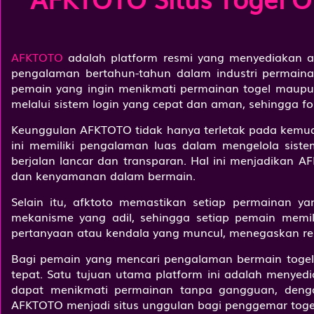
AFKTOTO
adalah platform resmi yang menyediakan aks
pengalaman bertahun-tahun dalam industri permai
pemain yang ingin menikmati permainan togel maupu
melalui sistem login yang cepat dan aman, sehingga 
Keunggulan AFKTOTO tidak hanya terletak pada kemudaha
ini memiliki pengalaman luas dalam mengelola sistem
berjalan lancar dan transparan. Hal ini menjadikan
dan kenyamanan dalam bermain.
Selain itu, afktoto memastikan setiap permainan ya
mekanisme yang adil, sehingga setiap pemain memi
pertanyaan atau kendala yang muncul, menegaskan rep
Bagi pemain yang mencari pengalaman bermain togel d
tepat. Satu tujuan utama platform ini adalah menye
dapat menikmati permainan tanpa gangguan, dengan
AFKTOTO menjadi situs unggulan bagi penggemar togel 